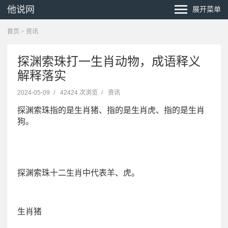
他说网
展开菜单
首页
>
资讯
探渊索珠打一生肖动物，成语释义
解释落实
2024-05-09
/
42424 次浏览
/
资讯
探渊索珠指的是生肖猪、指的是生肖虎、指的是生肖
狗。
探渊索珠十二生肖中代表羊、虎。
生肖猪