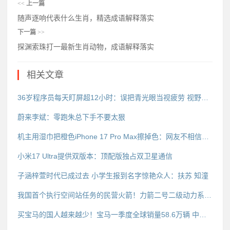
<<
上一篇
随声逐响代表什么生肖，精选成语解释落实
下一篇
>>
探渊索珠打一最新生肖动物，成语解释落实
相关文章
36岁程序员每天盯屏超12小时：误把青光眼当视疲劳 视野缩成管状
蔚来李斌：零跑朱总下手不要太狠
机主用湿巾把橙色iPhone 17 Pro Max擦掉色：网友不相信是真的
小米17 Ultra提供双版本：顶配版独占双卫星通信
子涵梓萱时代已成过去 小学生报到名字惊艳众人：扶苏 知潼
我国首个执行空间站任务的民营火箭！力箭二号二级动力系统试车成功
买宝马的国人越来越少！宝马一季度全球销量58.6万辆 中国区跌幅最大